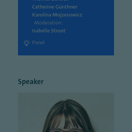
Catherine Günthner
Karolina Mojzesowicz
Moderation:
Isabelle Stroot
Panel
Speaker