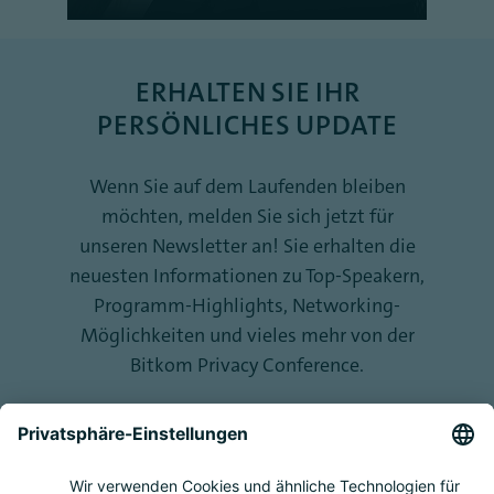
ERHALTEN SIE IHR
PERSÖNLICHES UPDATE
Wenn Sie auf dem Laufenden bleiben
möchten, melden Sie sich jetzt für
unseren Newsletter an! Sie erhalten die
neuesten Informationen zu Top-Speakern,
Programm-Highlights, Networking-
Möglichkeiten und vieles mehr von der
Bitkom Privacy Conference.