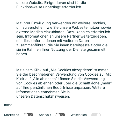
Smart Country Convention
|
Transform
|
Bildungskonferenz
|
eIDAS Summit
|
DigiFin26
|
AIDAQ
|
Privacy Conference
|
Digital Health
Conference