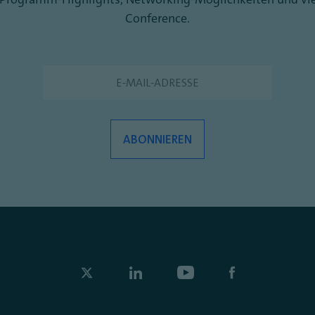
Conference.