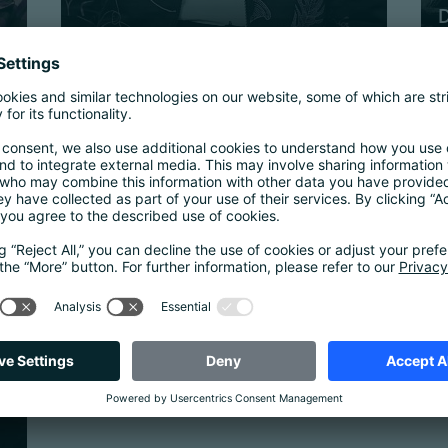
D
MdB Jeanne Dillschneider
S
Bündnis 90/Die Grünen Saarland
T