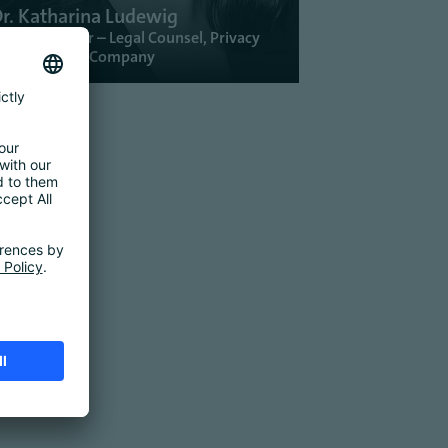
r. Katharina Ludewig
enior Director – Legal Counsel, Privacy
he Coca-Cola Company