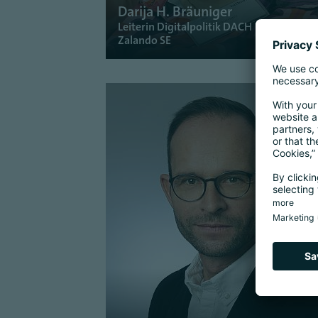
Darija H. Bräuniger
Leiterin Digitalpolitik DACH
Zalando SE