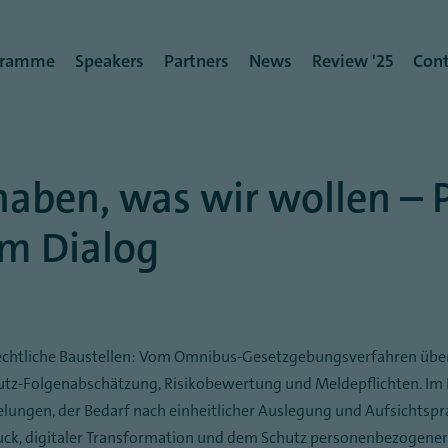
rmenü
gramme
Speakers
Partners
News
Review '25
Cont
haben, was wir wollen – P
im Dialog
rechtliche Baustellen: Vom Omnibus-Gesetzgebungsverfahren über
utz-Folgenabschätzung, Risikobewertung und Meldepflichten. Im
gelungen, der Bedarf nach einheitlicher Auslegung und Aufsichts
ck, digitaler Transformation und dem Schutz personenbezogener