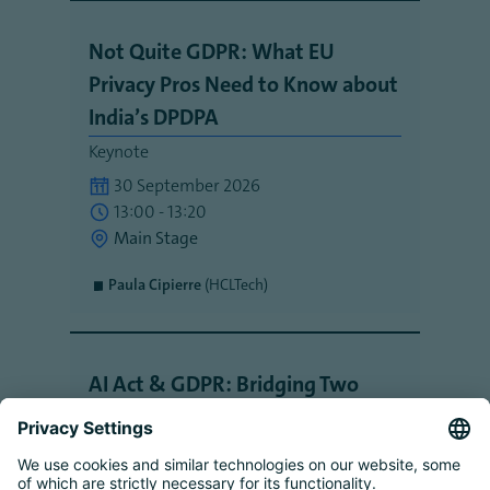
Not Quite GDPR: What EU
Privacy Pros Need to Know about
India’s DPDPA
Keynote
30 September 2026
13:00 - 13:20
Main Stage
Paula Cipierre
(HCLTech)
AI Act & GDPR: Bridging Two
Regulatory Frameworks
Keynote
30 September 2026