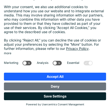
13:20 - 13:40
Main Stage
Alexander Hönsch Carpio
(EQS Group)
Reconciling Privacy &
Performance: The New Display
Ad Reality
Panel
30 September 2026
13:40 - 14:10
Main Stage
Lisa Lührs
(Hamburg Commissioner
for Data Protection and Freedom of
Information)
Arno Friesenborg