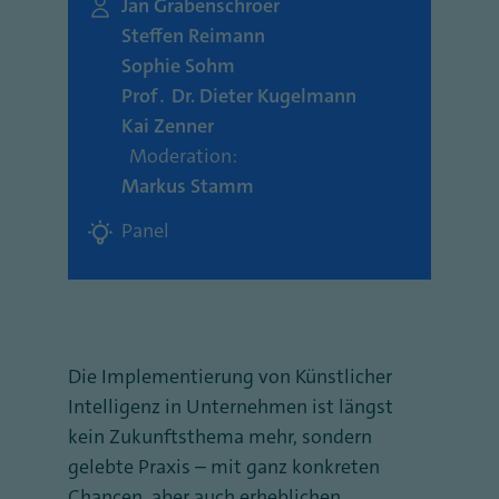
Jan Grabenschröer
Steffen Reimann
Sophie Sohm
Prof․ Dr. Dieter Kugelmann
Kai Zenner
Moderation:
Markus Stamm
Panel
Die Implementierung von Künstlicher
Intelligenz in Unternehmen ist längst
kein Zukunftsthema mehr, sondern
gelebte Praxis – mit ganz konkreten
Chancen, aber auch erheblichen