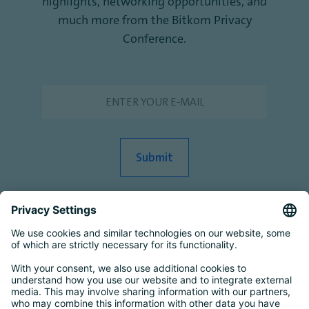
highlights, networking opportunities, and
much more from the Bitkom Privacy
Conference.